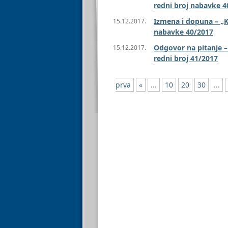
redni broj nabavke 4
Izmena i dopuna – „Ku
15.12.2017.
nabavke 40/2017
Odgovor na pitanje 
15.12.2017.
redni broj 41/2017
prva
«
...
10
20
30
...