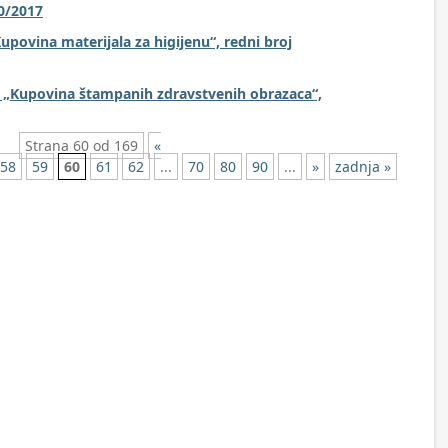
0/2017
povina materijala za higijenu“, redni broj
– „Kupovina štampanih zdravstvenih obrazaca“,
Strana 60 od 169
«
58
59
60
61
62
...
70
80
90
...
»
zadnja »