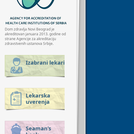
Dom zdravlja Novi Beograd je
akreditovan januara 2013. godine od
strane Agencije za akreditaciju
zdravstvenih ustanova Srbije.
Izabrani lekari
Lekarska
uverenja
Seaman’s