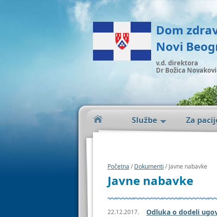
Dom zdrav
Novi Beog
v.d. direktora
Dr Božica Novakovi
Službe
Za paci
Početna
/
Dokumenti
/ Javne nabavke
Javne nabavke
Odluka o dodeli ugov
22.12.2017.