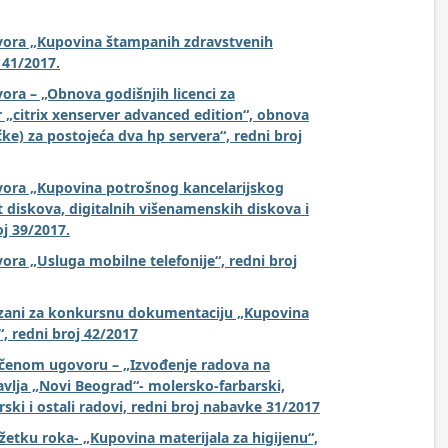
vora „Kupovina štampanih zdravstvenih
 41/2017.
ora – „Obnova godišnjih licenci za
ter „citrix xenserver advanced edition“, obnova
ke) za postojeća dva hp servera“, redni broj
vora „Kupovina potrošnog kancelarijskog
 diskova, digitalnih višenamenskih diskova i
oj 39/2017.
ora „Usluga mobilne telefonije“, redni broj
vezani za konkursnu dokumentaciju „Kupovina
, redni broj 42/2017
učenom ugovoru – „Izvođenje radova na
vlja „Novi Beograd“- molersko-farbarski,
ski i ostali radovi, redni broj nabavke 31/2017
etku roka- „Kupovina materijala za higijenu“,