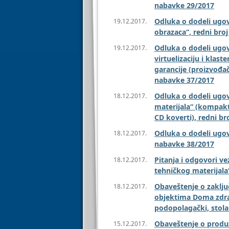
nabavke 29/2017
Odluka o dodeli ugo
19.12.2017.
obrazaca“, redni broj
Odluka o dodeli ugov
19.12.2017.
virtuelizaciju i klas
garancije (proizvođač
nabavke 37/2017
Odluka o dodeli ugo
18.12.2017.
materijala“ (kompakt
CD koverti), redni br
Odluka o dodeli ugov
18.12.2017.
nabavke 38/2017
Pitanja i odgovori 
18.12.2017.
tehničkog materijala“
Obaveštenje o zaklj
18.12.2017.
objektima Doma zdra
podopolagački, stolar
Obaveštenje o produž
15.12.2017.