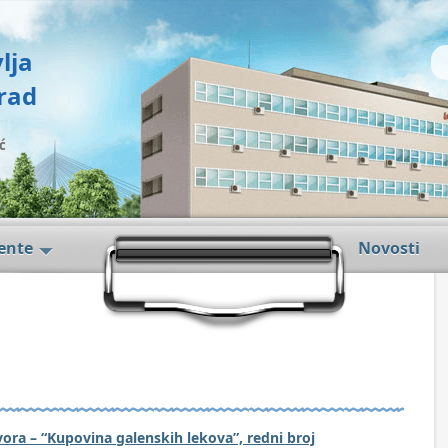
lja
rad
ć
jente
Novosti
ora – “Kupovina galenskih lekova”, redni broj