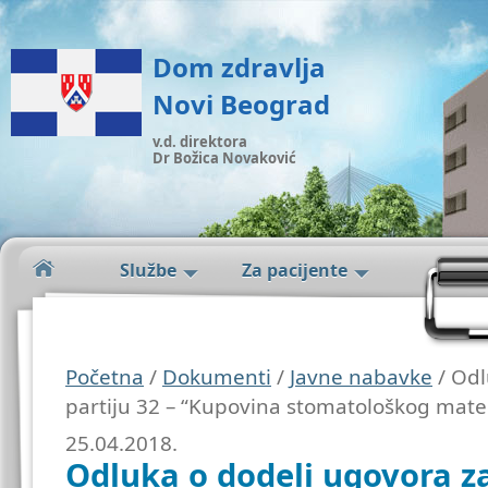
Dom zdravlja
Novi Beograd
v.d. direktora
Dr Božica Novaković
Službe
Za pacijente
Početna
/
Dokumenti
/
Javne nabavke
/ Odl
partiju 32 – “Kupovina stomatološkog mater
25.04.2018.
Odluka o dodeli ugovora za