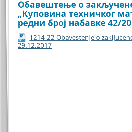
Обавештење о закључено
„Куповина техничког мат
редни број набавке 42/20
1214-22 Obavestenje o zakljuce
29.12.2017