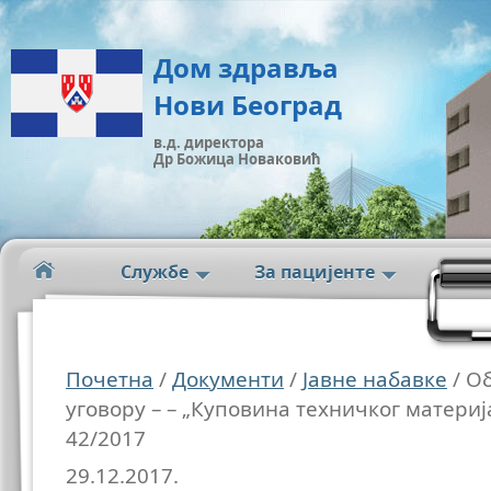
Дом здравља
Нови Београд
в.д. директора
Др Божица Новаковић
Службе
За пацијенте
Почетна
/
Документи
/
Јавне набавке
/ О
уговору – – „Куповина техничког материј
42/2017
29.12.2017.