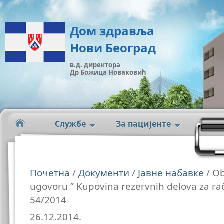
Дом здравља
Нови Београд
в.д. директора
Др Божица Новаковић
Службе
За пацијенте
Почетна
/
Документи
/
Јавне набавке
/ Ob
ugovoru ” Kupovina rezervnih delova za ra
54/2014
26.12.2014.