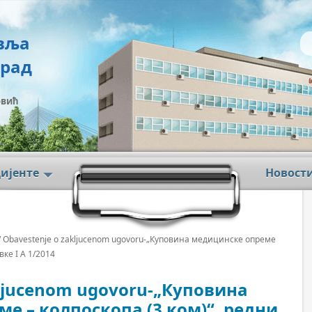
вља
град
овић
цијенте
Новост
/ Obavestenje o zakljucenom ugovoru-„Куповина медицинске опреме
вке I А 1/2014
kljucenom ugovoru-„Куповина
е – колпоскопа (3 ком)“, редни