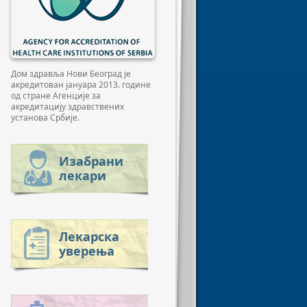
Дом здравља Нови Београд је
акредитован јануара 2013. године
од стране Агенције за
акредитацију здравствених
установа Србије.
Изабрани
лекари
Лекарска
уверења