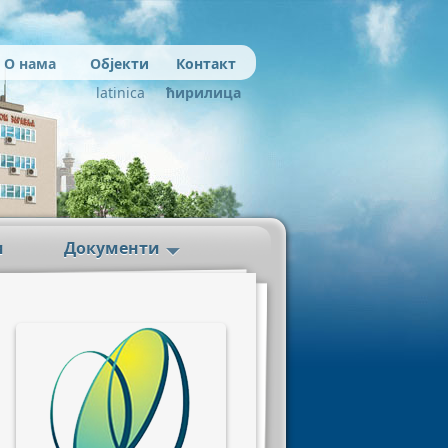
О нама
Објекти
Контакт
latinica
ћирилица
и
Документи