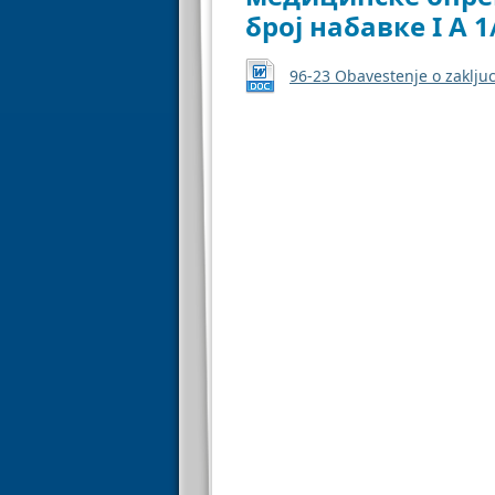
број набавке I А 1
96-23 Оbavestenje o zaklj