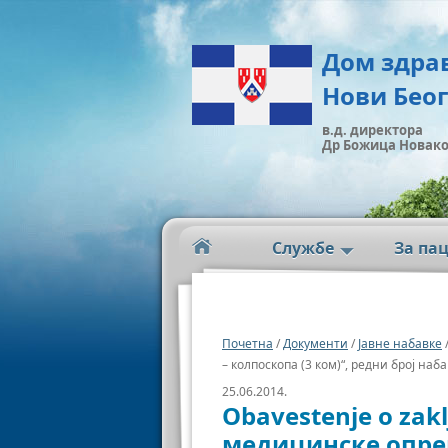
Дом здра
Нови Бео
в.д. директора
Др Божица Новак
Службе
За па
Почетна
/
Документи
/
Јавне набавке
– колпоскопа (3 ком)“, редни број наба
25.06.2014.
Obavestenje o za
медицинске опрем