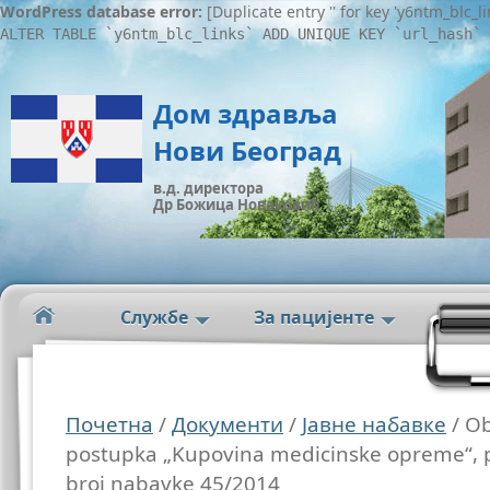
WordPress database error:
[Duplicate entry '' for key 'y6ntm_blc_l
ALTER TABLE `y6ntm_blc_links` ADD UNIQUE KEY `url_hash` 
Дом здравља
Нови Београд
в.д. директора
Др Божица Новаковић
Службе
За пацијенте
Почетна
/
Документи
/
Јавне набавке
/ Ob
postupka „Kupovina medicinske opreme“, pa
broj nabavke 45/2014