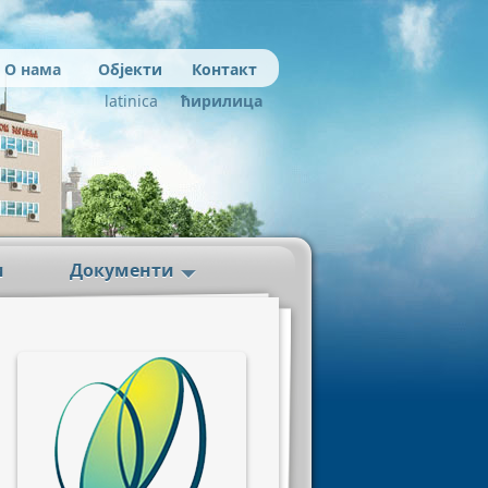
О нама
Објекти
Контакт
latinica
ћирилица
и
Документи