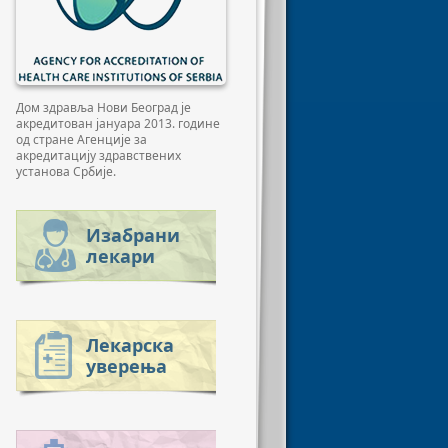
Дом здравља Нови Београд је
акредитован јануара 2013. године
од стране Агенције за
акредитацију здравствених
установа Србије.
Изабрани
лекари
Лекарска
уверења