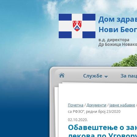
Дом здра
Нови Бео
в.д. директора
Др Божица Новак
Службе
За па
Почетна
/
Документи
/
Јавне набавке
са РФЗО“, редни број 23/2020
02.10.2020.
Обавештење о за
лекова по Уговору