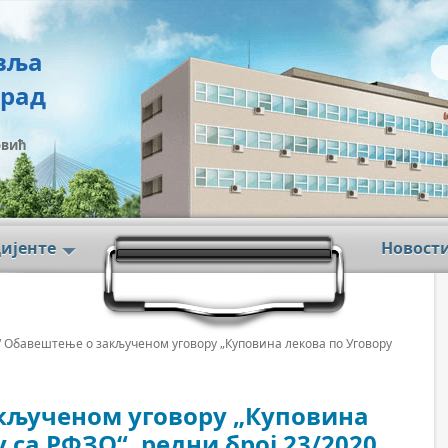
вља
град
овић
цијенте
Новост
/ Обавештење о закљученом уговору „Куповина лекова по Уговору
кљученом уговору „Куповина
 са РФЗО“, редни број 23/2020