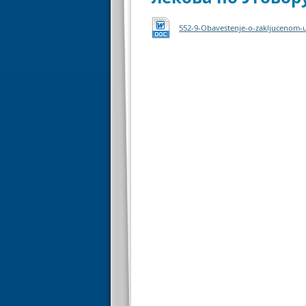
552-9-Obavestenje-o-zakljucenom-