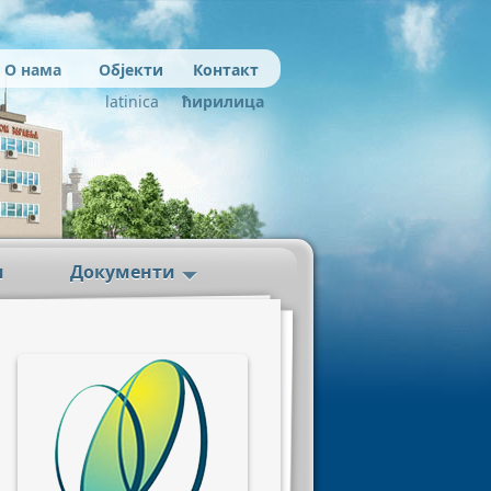
О нама
Објекти
Контакт
latinica
ћирилица
и
Документи