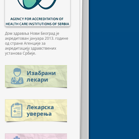
Дом здравља Нови Београд је
акредитован јануара 2013. године
од стране Агенције за
акредитацију здравствених
установа Србије.
Изабрани
лекари
Лекарска
уверења