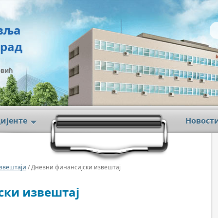
вља
град
овић
цијенте
Новост
звештаји
/ Дневни финансијски извештај
ски извештај