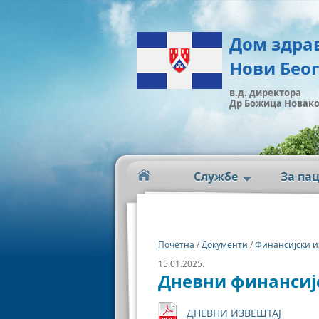
Дом здра
Нови Бео
в.д. директора
Др Божица Новак
Службе
За па
Почетна
/
Документи
/
Финансијски и
15.01.2025.
Дневни финансиј
ДНЕВНИ ИЗВЕШТАЈ