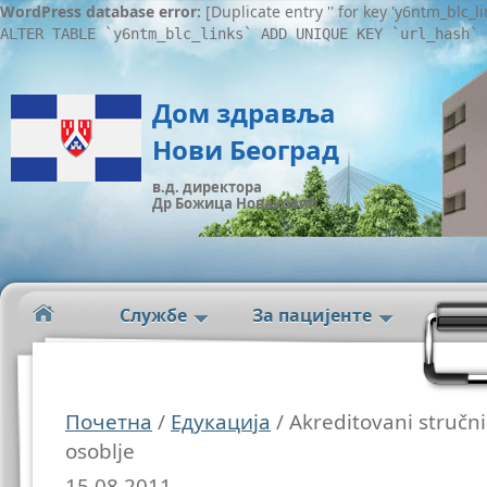
WordPress database error:
[Duplicate entry '' for key 'y6ntm_blc_l
ALTER TABLE `y6ntm_blc_links` ADD UNIQUE KEY `url_hash` 
Дом здравља
Нови Београд
в.д. директора
Др Божица Новаковић
Службе
За пацијенте
Почетна
/
Едукација
/ Akreditovani stručn
osoblje
15.08.2011.