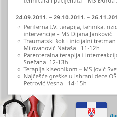
tehničara i pacijenata – MS Đurđ
24.09.2011. – 29.10.2011. – 26.11.20
Periferna I.V. terapija, tehnika, rizi
intervencije – MS Dijana Janković
Traumatski šok i inicijalni tretman
Milovanović Nataša 11-12h
Parenteralna terapija i interreakci
Snežana 12-13h
Terapija kiseonikom – MS Jović Sv
Najčešće greške u ishrani dece O
Petrović Vesna 14-15h
До