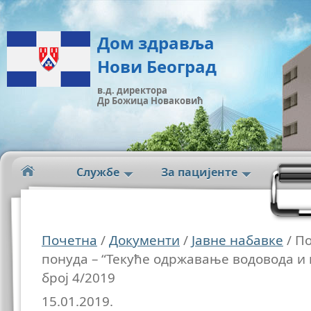
Дом здравља
Нови Београд
в.д. директора
Др Божица Новаковић
Службе
За пацијенте
Почетна
/
Документи
/
Јавне набавке
/ П
понуда – “Текуће одржавање водовода и 
број 4/2019
15.01.2019.