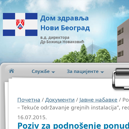
Дом здравља
Нови Београд
в.д. директора
Др Божица Новаковић
Службе
За пацијенте
Почетна
/
Документи
/
Јавне набавке
/ Po
– Tekuće održavanje grejnih instalacija”, r
16.07.2015.
Poziv za podnošenje ponud