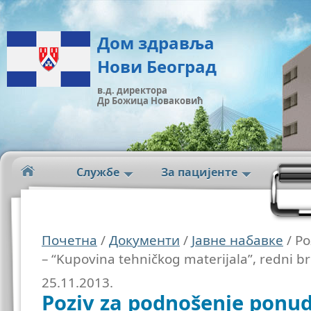
Дом здравља
Нови Београд
в.д. директора
Др Божица Новаковић
Службе
За пацијенте
Почетна
/
Документи
/
Јавне набавке
/ Po
– “Kupovina tehničkog materijala”, redni b
25.11.2013.
Poziv za podnošenje ponud