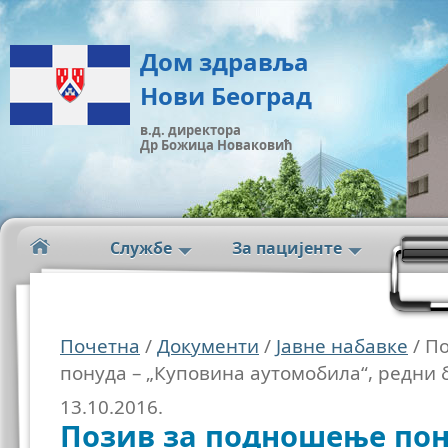
Дом здравља
Нови Београд
в.д. директора
Др Божица Новаковић
Службе
За пацијенте
Почетна
/
Документи
/
Јавне набавке
/ П
понуда – „Куповина аутомобила“, редни 
13.10.2016.
Позив за подношење пон