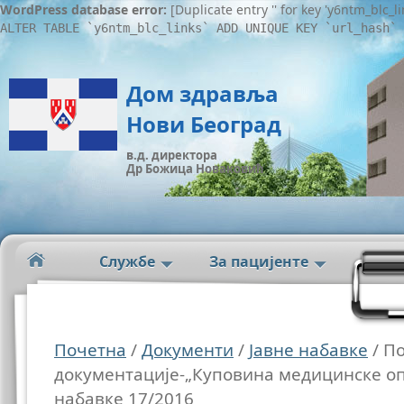
WordPress database error:
[Duplicate entry '' for key 'y6ntm_blc_l
ALTER TABLE `y6ntm_blc_links` ADD UNIQUE KEY `url_hash` 
Дом здравља
Нови Београд
в.д. директора
Др Божица Новаковић
Службе
За пацијенте
Почетна
/
Документи
/
Јавне набавке
/ П
документације-„Куповина медицинске оп
набавке 17/2016