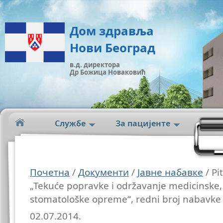
Дом здравља
Нови Београд
в.д. директора
Др Божица Новаковић
Службе
За пацијенте
Почетна
/
Документи
/
Јавне набавке
/ Pi
„Tekuće popravke i održavanje medicinske, 
stomatološke opreme“, redni broj nabavke
02.07.2014.