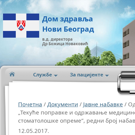
Дом здравља
Нови Београд
в.д. директора
Др Божица Новаковић
Службе
За пацијенте
Почетна
/
Документи
/
Јавне набавке
/ О
„Текуће поправке и одржавање медицинс
стоматолошке опреме“, редни број набав
12.05.2017.