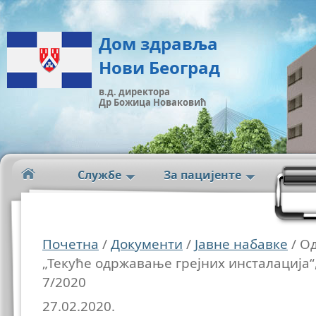
Дом здравља
Нови Београд
в.д. директора
Др Божица Новаковић
Службе
За пацијенте
Почетна
/
Документи
/
Јавне набавке
/ О
„Текуће одржавање грејних инсталација“
7/2020
27.02.2020.