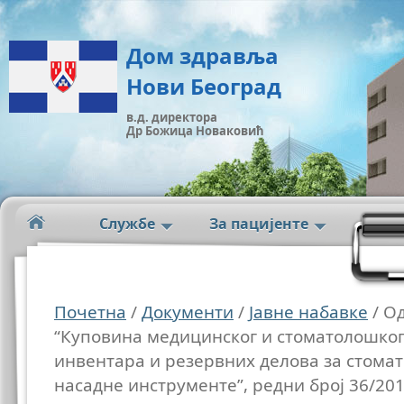
Дом здравља
Нови Београд
в.д. директора
Др Божица Новаковић
Службе
За пацијенте
Почетна
/
Документи
/
Јавне набавке
/ Од
“Куповина медицинског и стоматолошког 
инвентара и резервних делова за стома
насадне инструменте”, редни број 36/20