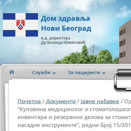
Дом здравља
Нови Београд
в.д. директора
Др Божица Новаковић
Службе
За пацијенте
Почетна
/
Документи
/
Јавне набавке
/ Од
“Куповина медицинског и стоматолошког 
инвентара и резервних делова за стома
насадне инструменте”, редни број 15/20