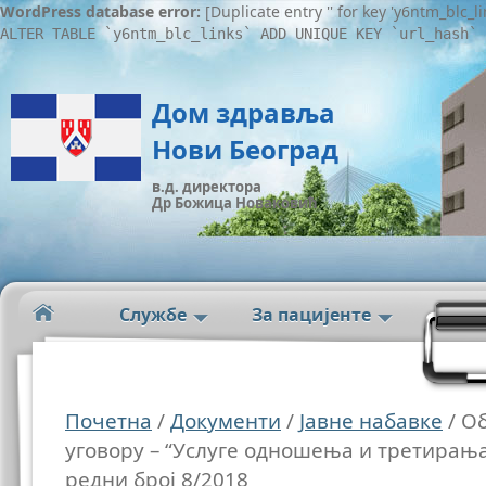
WordPress database error:
[Duplicate entry '' for key 'y6ntm_blc_l
ALTER TABLE `y6ntm_blc_links` ADD UNIQUE KEY `url_hash` 
Дом здравља
Нови Београд
в.д. директора
Др Божица Новаковић
Службе
За пацијенте
Почетна
/
Документи
/
Јавне набавке
/ О
уговору – “Услуге одношења и третирања
редни број 8/2018