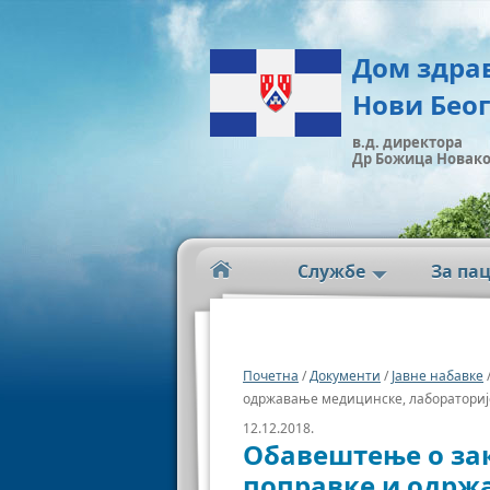
Дом здра
Нови Бео
в.д. директора
Др Божица Новак
Службе
За па
Почетна
/
Документи
/
Јавне набавке
одржавање медицинске, лабораторијс
12.12.2018.
Обавештење о зак
поправке и одрж