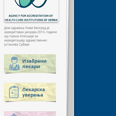
Дом здравља Нови Београд је
акредитован јануара 2013. године
од стране Агенције за
акредитацију здравствених
установа Србије.
Изабрани
лекари
Лекарска
уверења