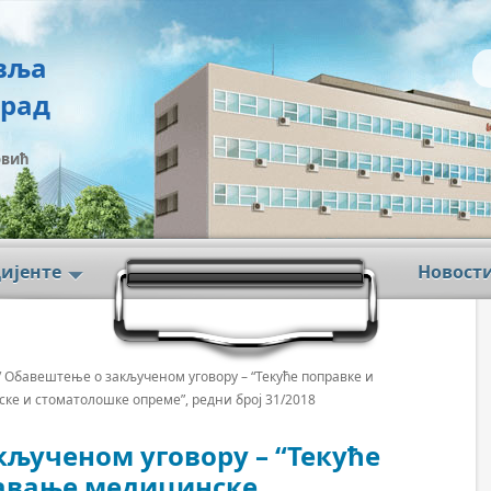
вља
град
овић
цијенте
Новост
/ Обавештење о закљученом уговору – “Текуће поправке и
ке и стоматолошке опреме”, редни број 31/2018
љученом уговору – “Текуће
авање медицинске,