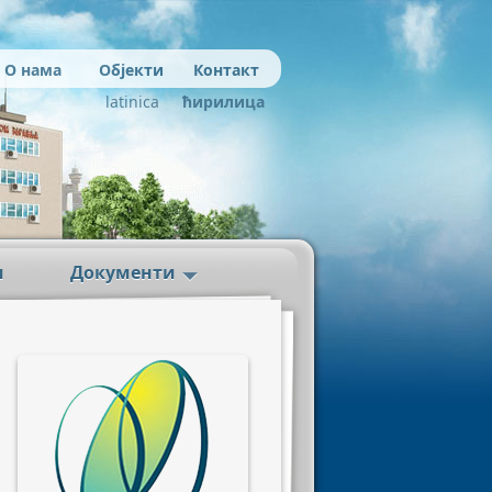
О нама
Објекти
Контакт
latinica
ћирилица
и
Документи