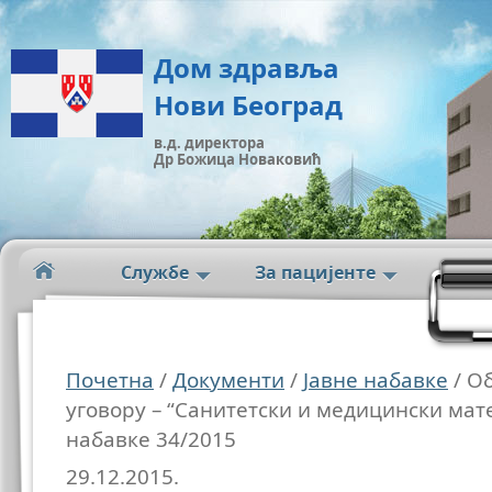
Дом здравља
Нови Београд
в.д. директора
Др Божица Новаковић
Службе
За пацијенте
Почетна
/
Документи
/
Јавне набавке
/ О
уговору – “Санитетски и медицински мате
набавке 34/2015
29.12.2015.