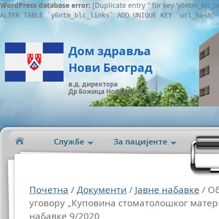
WordPress database error:
[Duplicate entry '' for key 'y6ntm_blc_l
ALTER TABLE `y6ntm_blc_links` ADD UNIQUE KEY `url_hash` 
Дом здравља
Нови Београд
в.д. директора
Др Божица Новаковић
Службе
За пацијенте
Почетна
/
Документи
/
Јавне набавке
/ О
уговору „Куповина стоматолошког матери
набавке 9/2020