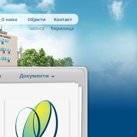
О нама
Објекти
Контакт
latinica
ћирилица
и
Документи