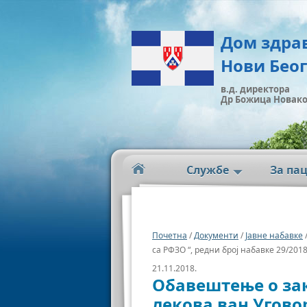
Дом здра
Нови Бео
в.д. директора
Др Божица Новак
Службе
За па
Почетна
/
Документи
/
Јавне набавке
са РФЗО “, редни број набавке 29/201
21.11.2018.
Обавештење о за
лекова ван Уговор