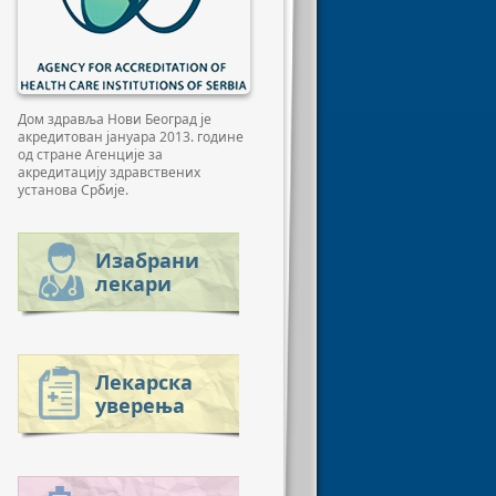
Дом здравља Нови Београд је
акредитован јануара 2013. године
од стране Агенције за
акредитацију здравствених
установа Србије.
Изабрани
лекари
Лекарска
уверења