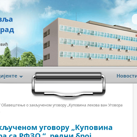
вља
град
овић
цијенте
Новост
/ Обавештење о закљученом уговору „Куповина лекова ван Уговора
8
кљученом уговору „Куповина
а са РФЗО “, редни број