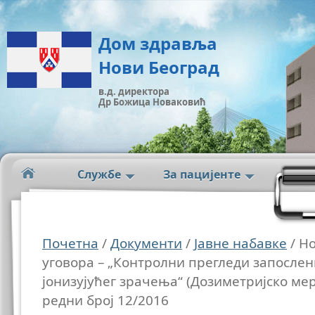
Дом здравља
Нови Београд
в.д. директора
Др Божица Новаковић
Службе
За пацијенте
Почетна
/
Документи
/
Јавне набавке
/ Н
уговора – „Контролни прегледи запослен
јонизујућег зрачења“ (Дозиметријско ме
редни број 12/2016