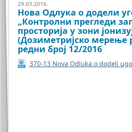
29.03.2016.
Нова Одлука о додели уг
„Контролни прегледи за
просторија у зони јонизу
(Дозиметријско мерење р
редни број 12/2016
370-13 Nova Odluka o dodeli ugo