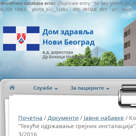
WordPress database error:
[Duplicate entry '' for key 'y6ntm_blc_l
ALTER TABLE `y6ntm_blc_links` ADD UNIQUE KEY `url_hash` 
Дом здравља
Нови Београд
в.д. директора
Др Божица Новаковић
Службе
За пацијенте
Почетна
/
Документи
/
Јавне набавке
/ К
“Текуће одржавање грејних инсталација”
3/2016