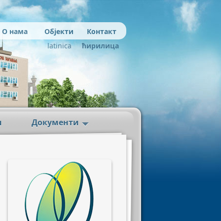
О нама
Објекти
Контакт
latinica
ћирилица
и
Документи