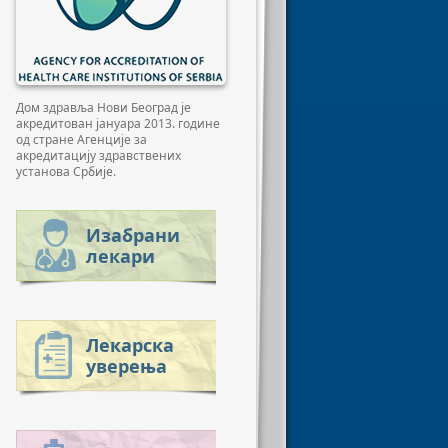
Дом здравља Нови Београд је
акредитован јануара 2013. године
од стране Агенције за
акредитацију здравствених
установа Србије.
Изабрани
лекари
Лекарска
уверења