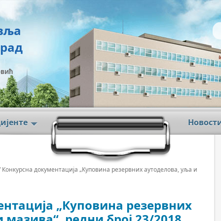
вља
град
овић
цијенте
Новост
/ Конкурсна документација „Куповина резервних аутоделова, уља и
ентација „Куповина резервних
 мазива“, редни број 23/2018