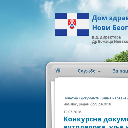
Дом здра
Нови Бео
в.д. директора
Др Божица Новак
Службе
За па
Почетна
/
Документи
/
Јавне набавке
мазива“, редни број 23/2018
12.07.2018.
Конкурсна докум
аутоделова, уља и