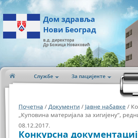
Дом здравља
Нови Београд
в.д. директора
Др Божица Новаковић
Службе
За пацијенте
Почетна
/
Документи
/
Јавне набавке
/ К
„Куповина материјала за хигијену“, редн
08.12.2017.
Конкурсна документациј