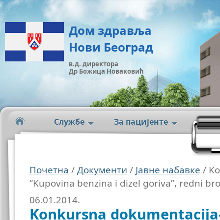
Дом здравља
Нови Београд
в.д. директора
Др Божица Новаковић
Службе
За пацијенте
Почетна
/
Документи
/
Јавне набавке
/ Ko
“Kupovina benzina i dizel goriva”, redni b
06.01.2014.
Konkursna dokumentacija