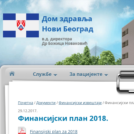
Дом здравља
Нови Београд
в.д. директора
Др Божица Новаковић
Службе
За пацијенте
Почетна
/
Документи
/
Финансијски извештаји
/ Финансијски пл
29.12.2017.
Финансијски план 2018.
Finansijski plan za 2018