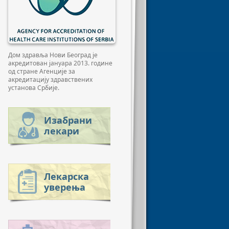
Дом здравља Нови Београд је
акредитован јануара 2013. године
од стране Агенције за
акредитацију здравствених
установа Србије.
Изабрани
лекари
Лекарска
уверења