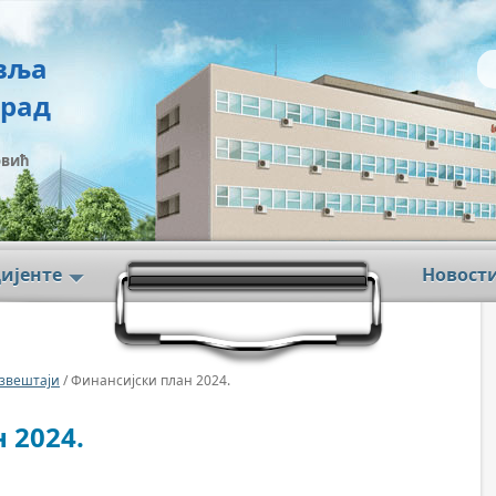
вља
град
овић
цијенте
Новост
звештаји
/ Финансијски план 2024.
 2024.