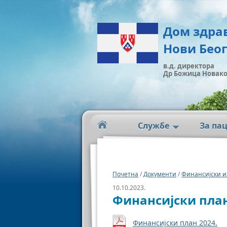
Дом здра
Нови Бео
в.д. директора
Др Божица Новак
Службе
За па
Почетна
/
Документи
/
Финансијски и
10.10.2023.
Финансијски план
Финансијски план 2024.