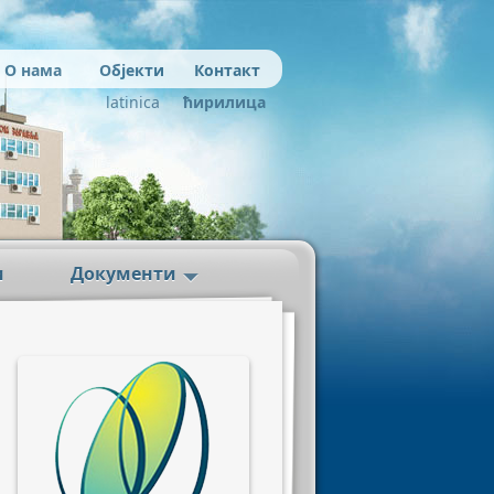
О нама
Објекти
Контакт
latinica
ћирилица
и
Документи